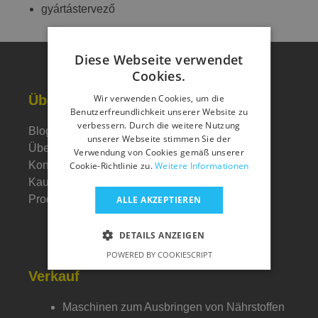
gyártástervező
Diese Webseite verwendet
Cookies.
Über uns
Wir verwenden Cookies, um die
Benutzerfreundlichkeit unserer Website zu
verbessern. Durch die weitere Nutzung
Blog
unserer Webseite stimmen Sie der
Über uns
Verwendung von Cookies gemäß unserer
Kontakt
Cookie-Richtlinie zu.
Weitere Informationen
Kauf
Produktionstechnoligie
ALLE AKZEPTIEREN
DETAILS ANZEIGEN
POWERED BY COOKIESCRIPT
Verkauf
Maschinen zum Ausbringen von Nährstoffen