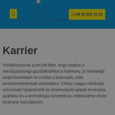
+36 30 601 31 61
Düngerstreuer für Nährstoffversorgung
Verdichtungswalzen für Bodenverdichtung und buschiges Wachstum
Karrier
Vállalkozásunk azért jött létre, hogy segítse a
mezőgazdasági gazdálkodókat a hatékony, jó minőségű
talajművelésben és ezáltal a biztosabb, jobb
terméseredmények elérésében. Ehhez magas minőségi
színvonalú talajművelő és növényápoló gépek tervezése,
gyártása és a technológia ismertetése, értékesítése révén
kívánunk hozzájárulni.