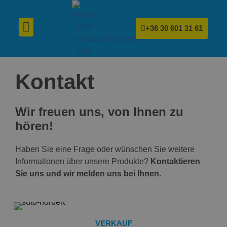
+36 30 601 31 61
Düngerstreuer für Nährstoffversorgung
Verdichtungswalzen für Bodenverdichtung und buschiges Wachstum
Kontakt
Wir freuen uns, von Ihnen zu
hören!
Haben Sie eine Frage oder wünschen Sie weitere
Informationen über unsere Produkte?
Kontaktieren
Sie uns und wir melden uns bei Ihnen.
VERKAUF