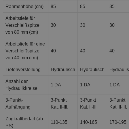
Rahmenhöhe (cm)
85
85
85
Arbeitstiefe für
Verschleißspitze
30
30
30
von 80 mm (cm)
Arbeitstiefe für eine
Verschleißspitze
40
40
40
von 40 mm (cm)
Tiefenverstellung
Hydraulisch
Hydraulisch
Hydrauli
Anzahl der
1 DA
1 DA
1 DA
Hydraulikkreise
3-Punkt-
3-Punkt
3-Punkt
3-Punkt
Aufhängung
Kat. II-III.
Kat. II-III.
Kat. II-III.
Zugkraftbedarf (ab
110-135
140-165
170-195
PS)